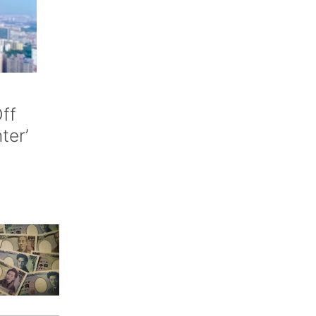
ff
nter’