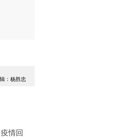
辑：杨胜忠
|疫情回