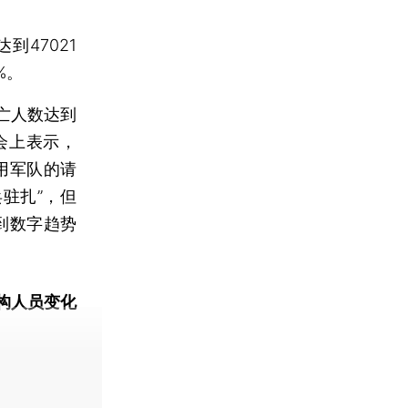
47021
%。
亡人数达到
发布会上表示，
用军队的请
驻扎”，但
到数字趋势
构人员变化
动态