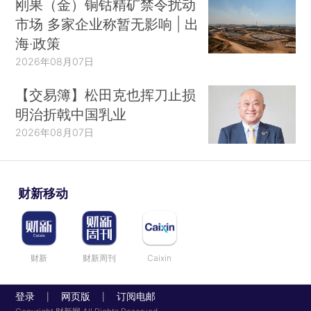
刚果（金）铜钴精矿禁令扰动
市场 多家企业称暂无影响 | 出
海·政策
2026年08月07日
【交易簿】松田克也挥刀止损
明治折戟中国乳业
2026年08月07日
财新移动
财新
财新周刊
Caixin
登录
网页版
订阅电邮
|
|