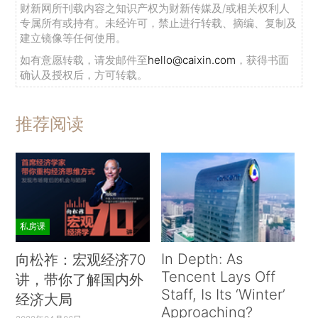
财新网所刊载内容之知识产权为财新传媒及/或相关权利人
专属所有或持有。未经许可，禁止进行转载、摘编、复制及
建立镜像等任何使用。
如有意愿转载，请发邮件至
hello@caixin.com
，获得书面
确认及授权后，方可转载。
推荐阅读
私房课
In Depth: As
向松祚：宏观经济70
Tencent Lays Off
讲，带你了解国内外
Staff, Is Its ‘Winter’
经济大局
Approaching?