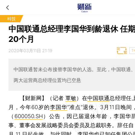
科技
中国联通总经理李国华到龄退休 任
20个月
2020年03月11日 21:19
T
中国联通暂未公布接替李国华的人选。至此，中国联通
两大运营商总经理位置均已空悬
【财新网】（记者
覃敏
）
在
中国联通
总经理任上
月，今年60岁的
李国华
“准点”退休。3月11日晚
（
600050.SH
）公告，因已届退休年龄，李国华
事、董事会发展战略委员会委员及总裁职务。辞任自 20
月 11 日起生效。与此同时，李国华也已卸任集团公