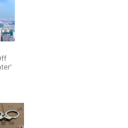
ff
nter’