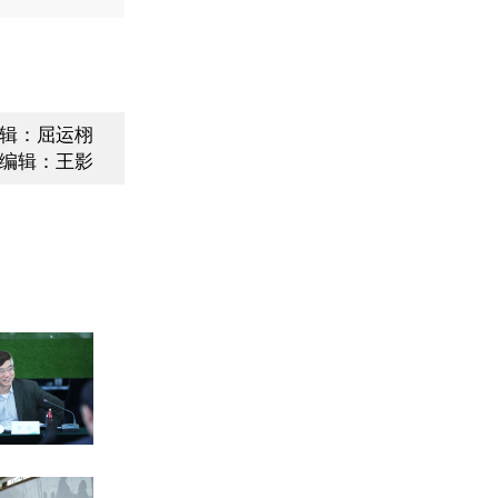
辑：屈运栩
编辑：王影