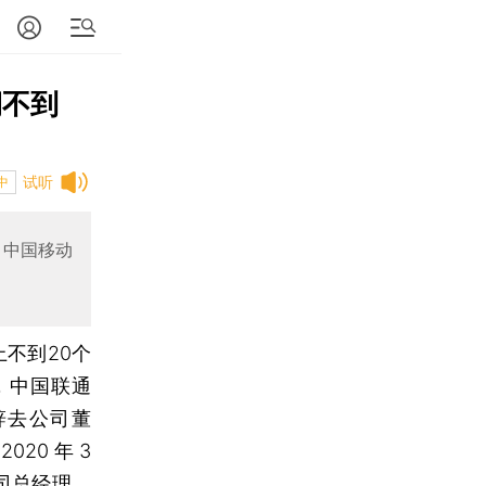
期不到
试听
中
、中国移动
不到20个
间，中国联通
辞去公司董
20 年 3
司总经理、