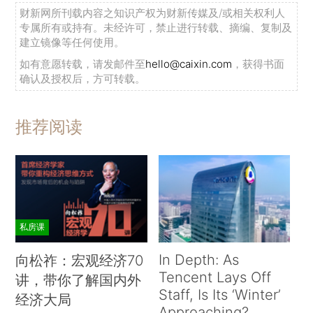
财新网所刊载内容之知识产权为财新传媒及/或相关权利人
专属所有或持有。未经许可，禁止进行转载、摘编、复制及
建立镜像等任何使用。
如有意愿转载，请发邮件至
hello@caixin.com
，获得书面
确认及授权后，方可转载。
推荐阅读
私房课
In Depth: As
向松祚：宏观经济70
Tencent Lays Off
讲，带你了解国内外
Staff, Is Its ‘Winter’
经济大局
Approaching?