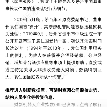
集《擘画蓝图》，披露了王晓光以及
茅台集团
原董
事长
袁仁国
的违法乱纪行为细节。
2019年5月底，茅台集团原党委副书记、董事
长袁仁国被“双开”，其涉嫌犯罪问题被移送检察机
关处理；2019年9月，贵州省贵阳市中级法院一审
公开开庭审理了袁仁国受贿一案，确认其涉案时间
长达24年（1994年至2018年），袁仁国利用职务
上的便利，为他人在获得茅台酒经销权、分户经
销、增加茅台酒供应量等事项上提供帮助，直接或
通过特定关系人非法收受他人财物，数额特别巨
大。袁仁国当庭表示认罪悔罪。
推荐进入
财新数据库
，可随时查阅公司股价走势、
结构人员变化等投资信息。
财新机器人产业指数(RII)已发布，
点击了解行