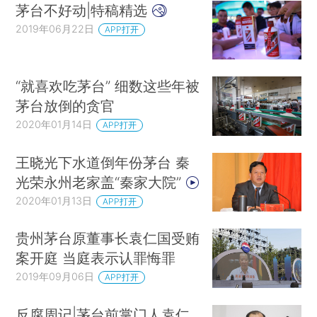
茅台不好动|特稿精选
2019年06月22日
APP打开
“就喜欢吃茅台” 细数这些年被
茅台放倒的贪官
2020年01月14日
APP打开
王晓光下水道倒年份茅台 秦
光荣永州老家盖“秦家大院”
2020年01月13日
APP打开
贵州茅台原董事长袁仁国受贿
案开庭 当庭表示认罪悔罪
2019年09月06日
APP打开
反腐周记|茅台前掌门人袁仁