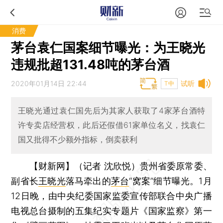
消费
茅台袁仁国案细节曝光：为王晓光
违规批超131.48吨的茅台酒
2020年01月14日 22:44
试听
T中
王晓光通过袁仁国先后为其家人获取了4家茅台酒特
许专卖店经营权，此后还假借61家单位名义，找袁仁
国又批得不少额外指标，倒卖获利
【财新网】（记者 沈欣悦）
贵州省委原常委、
副省长
王晓光
落马牵出的
茅台
“窝案”细节曝光。1月
12日晚，由中央纪委国家监委宣传部联合中央广播
电视总台摄制的五集纪实专题片《国家监察》第一