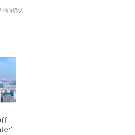
得书面确认
ff
nter’