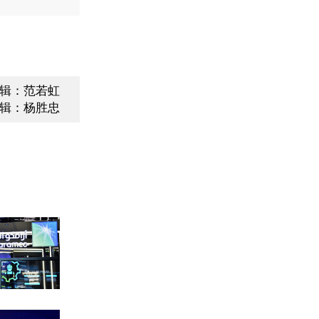
辑：范若虹
辑：杨胜忠