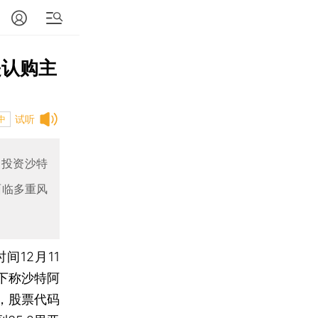
是认购主
试听
中
，投资沙特
面临多重风
间12月11
下称沙特阿
易，股票代码