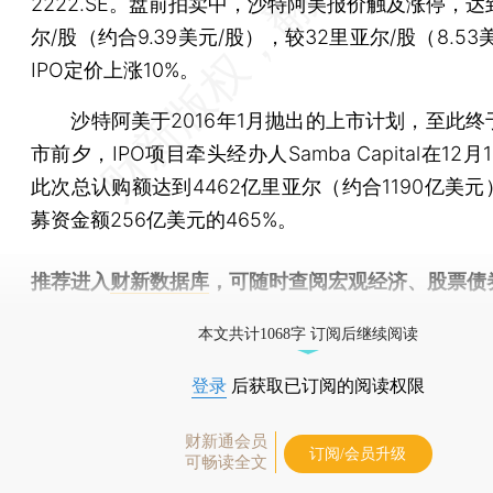
2222.SE。盘前拍卖中，沙特阿美报价触及涨停，达到
尔/股（约合9.39美元/股），较32里亚尔/股（8.53
IPO定价上涨10%。
沙特阿美于2016年1月抛出的上市计划，至此终
市前夕，IPO项目牵头经办人Samba Capital在12
此次总认购额达到4462亿里亚尔（约合1190亿美
募资金额256亿美元的465%。
推荐进入
财新数据库
，可随时查阅宏观经济、股票债
物，财经数据尽在掌握。
本文共计1068字 订阅后继续阅读
登录
后获取已订阅的阅读权限
财新通会员
订阅/会员升级
可畅读全文