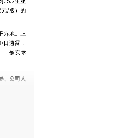
35.2里亚
美元/股）的
于落地。上
月10日透露，
元），是实际
券、公司人