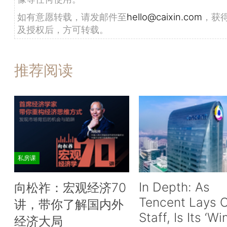
如有意愿转载，请发邮件至
hello@caixin.com
，获
及授权后，方可转载。
推荐阅读
私房课
In Depth: As
向松祚：宏观经济70
Tencent Lays O
讲，带你了解国内外
Staff, Is Its ‘Wi
经济大局