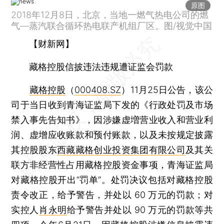
原图
2018年12月8日，北京，当地一燃气热电公司的燃
气—蒸汽联合循环热电联产机组厂区。图/视觉中国
【财新网】
藏格控股信披违法违规遭证监会罚款
藏格控股
（
000408.SZ
）11月25日公告，该公
司于当日收到青海证监局下发的《行政处罚及市场
禁入事先告知书》，因涉嫌虚増营业收入和营业利
润、虚增应收账款和预付账款，以及未按规定披露
其控股股东
西藏藏格创业投资集团有限公司
及其关
联方非经营性占用藏格控股资金事项，青海证监局
对藏格控股开出“罚单”。处罚决议包括对藏格控股
责令改正，给予警告，并处以 60 万元的罚款；对
实控人
肖永明
给予警告并处以 90 万元的罚款等共