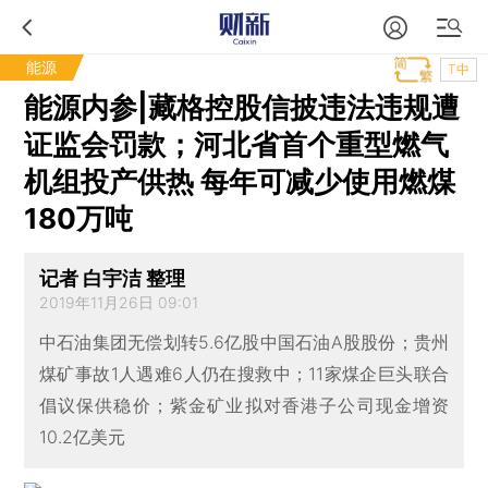
能源
T中
能源内参|藏格控股信披违法违规遭
证监会罚款；河北省首个重型燃气
机组投产供热 每年可减少使用燃煤
180万吨
记者 白宇洁 整理
2019年11月26日 09:01
中石油集团无偿划转5.6亿股中国石油A股股份；贵州
煤矿事故1人遇难6人仍在搜救中；11家煤企巨头联合
倡议保供稳价；紫金矿业拟对香港子公司现金增资
10.2亿美元