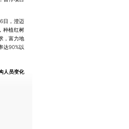
6日，澄迈
，种植红树
求，富力地
达90%以
构人员变化
动态