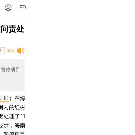
被问责处
试听
中
，暂停项目
.HK
）在海
围内的红树
处理了11
显示，海南
，暂停项目