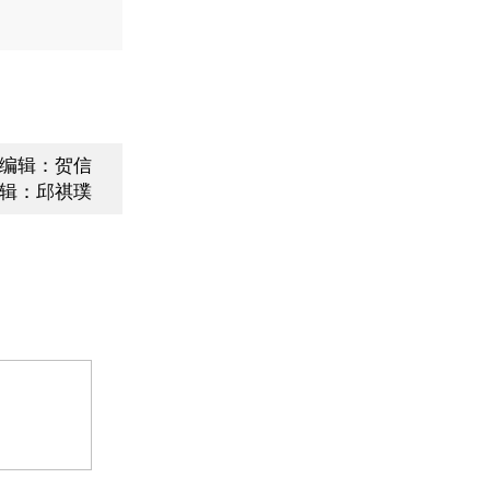
编辑：贺信
辑：邱祺璞