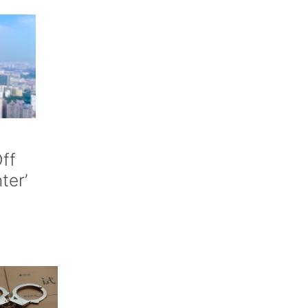
ff
nter’