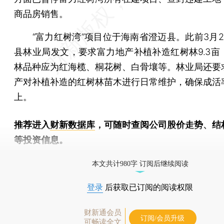
商品房销售。
“富力红树湾”项目位于海南省澄迈县。此前3月2
县林业局发文，要求富力地产补植补造红树林9.3亩
林品种应为红海榄、桐花树、白骨壤等。林业局还要
产对补植补造的红树林苗木进行日常维护，确保成活率
上。
推荐进入
财新数据库
，可随时查阅公司股价走势、结
等投资信息。
财新机器人产业指数(RII)已发布，
点击了解行业
本文共计980字 订阅后继续阅读
登录
后获取已订阅的阅读权限
财新通会员
订阅/会员升级
可畅读全文