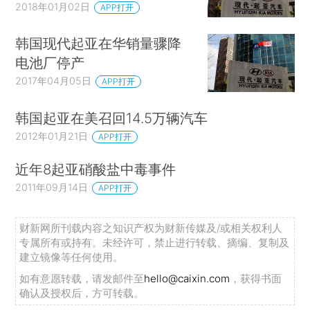
2018年01月02日
APP打开
韩国现代起亚在华销量骤降
电池厂停产
2017年04月05日
APP打开
韩国起亚在美召回14.5万辆汽车
2012年01月21日
APP打开
近年8起亚硝酸盐中毒事件
2011年09月14日
APP打开
财新网所刊载内容之知识产权为财新传媒及/或相关权利人
专属所有或持有。未经许可，禁止进行转载、摘编、复制及
建立镜像等任何使用。
如有意愿转载，请发邮件至
hello@caixin.com
，获得书面
确认及授权后，方可转载。