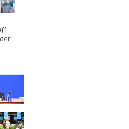
ff
nter’