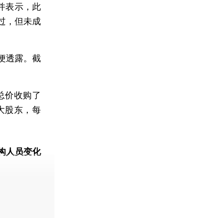
并表示，此
过，但未成
便透露。截
总价收购了
二大股东，每
构人员变化
动态