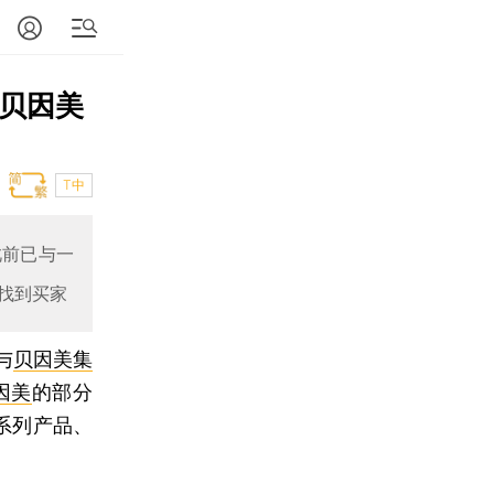
分贝因美
T中
此前已与一
找到买家
与
贝因美集
因美
的部分
系列产品、