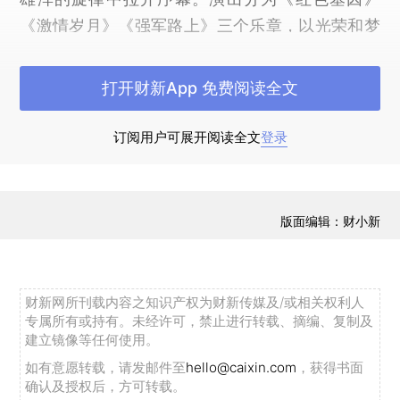
《激情岁月》《强军路上》三个乐章，以光荣和梦
想辉映、经典和时代交响的艺术构思营造出欢乐祥
和的节日氛围。领唱和小合唱《唱支山歌给党听》
打开财新App 免费阅读全文
《说打就打》《我们共产党人好比种子》《情深谊
长》《跟着共产党走》等老歌新唱，巧妙融合“文艺
订阅用户可展开阅读全文
登录
轻骑队”为兵服务的生动场景，热情讴歌人民军队承
继优良传统、赓续红色血脉走过的光辉历程。才旦
卓玛、耿莲凤、克里木、卞小贞、杨洪基、胡宝
版面编辑：财小新
善、程志、王秀芬、熊卿材等老艺术家，登台演唱
了《中国中国鲜红的太阳永不落》《库尔班大叔您
上哪儿》《翻身农奴把歌唱》等一首首经典歌曲，
财新网所刊载内容之知识产权为财新传媒及/或相关权利人
表达了对党、对人民军队的一片深情，激起了老同
专属所有或持有。未经许可，禁止进行转载、摘编、复制及
建立镜像等任何使用。
志的强烈共鸣，全场一次次报以热烈掌声。领唱和
如有意愿转载，请发邮件至
hello@caixin.com
，获得书面
合唱《改革强军进行曲》《就为打胜仗》等战歌铿
确认及授权后，方可转载。