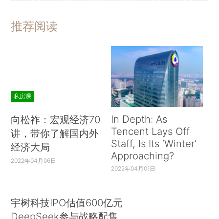
锵有力，展现了全军官兵阔步行进在强军路上的豪
迈气概。歌曲《听党指挥歌》《三大纪律八项注
推荐阅读
意》《万众归心》激越高昂，表达了广大官兵维护
核心、铸牢军魂、砥砺奋进的坚定决心，把整场演
出推向高潮。
中共中央政治局委员、中央军委副主席范长
龙，中共中央政治局委员、中央军委副主席许其
私房课
亮，中央军委委员常万全、房峰辉、张阳、赵克
In Depth: As
向松祚：宏观经济70
石、张又侠、吴胜利、马晓天、魏凤和一同观看。
Tencent Lays Off
讲，带你了解国内外
Staff, Is Its ‘Winter’
经济大局
观看演出的还有军委机关各部门、驻京大单位
Approaching?
2022年04月06日
和武警部队领导。（记者李宣良）
2022年04月01日
宇树科技IPO估值600亿元
DeepSeek参与战略配售