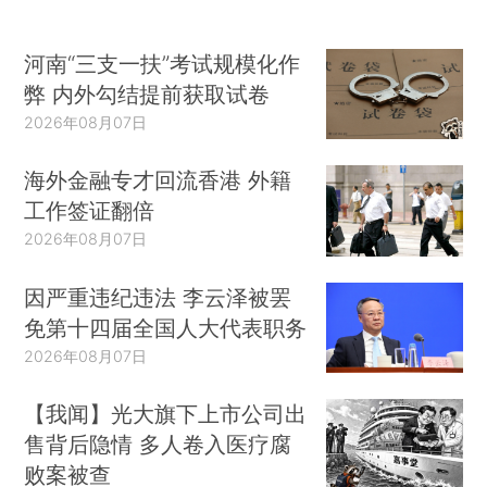
防缺口、水库垮坝和重大人员伤亡的，要依法严肃
问责。完善军地联动机制，为解放军、武警部队参
河南“三支一扶”考试规模化作
与抗洪抢险救灾提供保障，夺取防汛抗洪全面胜
弊 内外勾结提前获取试卷
利。
2026年08月07日
汪洋、杨晶出席会议。江苏、浙江、安徽、江
海外金融专才回流香港 外籍
西、河南、湖北、湖南、四川省主要负责人和分管
工作签证翻倍
负责人，国务院有关部门负责人，长江、黄河、淮
2026年08月07日
河水利委员会和太湖流域管理局负责人，解放军、
因严重违纪违法 李云泽被罢
武警部队有关负责人参加会议。（记者 陈二厚）
免第十四届全国人大代表职务
2026年08月07日
【我闻】光大旗下上市公司出
售背后隐情 多人卷入医疗腐
败案被查