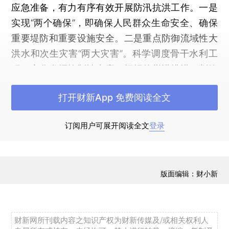
应急准备，有力有序有效开展防汛抗洪工作。一是
实现“两个确保”，即确保人民群众生命安全、确保
重要堤防和重要设施安全。二是重点防御流域性大
洪水和次生灾害“两大灾害”。科学调度骨干水利工
程，充分发挥控制性水库、闸坝的拦洪排洪、削峰
错峰作用，强化各类水利工程联合运用，合理蓄泄
打开财新App 免费阅读全文
洪水。修订完善各项应急预案特别是人员有序疏散
方案，发挥群测群防体系作用，防御好山洪、滑
订阅用户可展开阅读全文
登录
坡、泥石流等灾害。三是扎实做好监测预报预警和
查险除险“两项基础工作”。密切监视雨情水情汛情
发展变化，强化信息共享和联合会商，科学研判汛
版面编辑：财小新
情发展趋势，力争为防汛抗洪救灾、群众转移避险
打出更多提前量，尽最大可能减少人员伤亡。做好
流域干堤、水库、涵闸等防洪工程和超警戒江河湖
财新网所刊载内容之知识产权为财新传媒及/或相关权利人
泊堤防巡查排险，做到险情早发现、早处置。