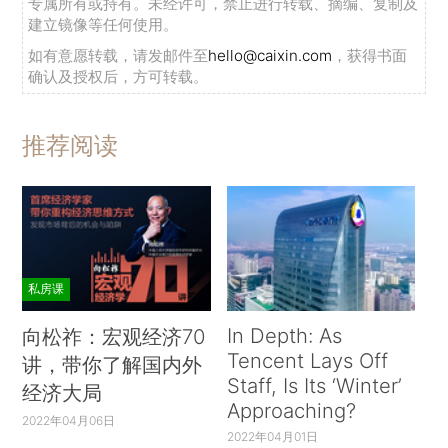
专属所有或持有。未经许可，禁止进行转载、摘编、复制及
建立镜像等任何使用。
李克强说，在做好当前防汛抗洪的同时，要全
如有意愿转载，请发邮件至
hello@caixin.com
，获得书面
面提升防汛抗洪和减灾救灾能力。各地要针对抗洪
确认及授权后，方可转载。
中暴露出来的问题，下决心补上城市地下综合管廊
和小型水利工程“两大短板”。不仅政府要加大投
推荐阅读
入，更要推进改革、创新机制，放宽市场准入，吸
引社会资金参与建设。认真总结和积累抗洪抢险经
验，完善机制，提升应急管理能力，做到防在未发
之前、抗在第一时间、救在关键环节。
李克强强调，各相关地区和有关方面要在以习
私房课
近平同志为总书记的党中央坚强领导下，树立“一盘
In Depth: As
向松祚：宏观经济70
棋”大局意识，强化责任，形成合力。国家防总和流
Tencent Lays Off
讲，带你了解国内外
域管理机构也要加强统一协调和分类指导，统筹好
Staff, Is Its ‘Winter’
经济大局
上下游、左右岸、干支流防汛，对不服从调度而造
Approaching?
2022年04月06日
成重大损失的，因工作不到位、组织不得力造成堤
2022年04月01日