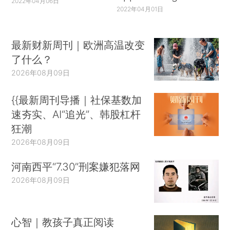
2022年04月06日
2022年04月01日
功。要积极稳妥推进军转安置工作改革创新，把握
好改革的方向目标，着力解决制约军转安置工作发
展的重点难点问题，加强重要改革举措的统筹，努
最新财新周刊｜欧洲高温改变
力形成既体现我国政治制度特点、又符合时代发展
了什么？
要求的中国特色退役军官安置制度。各级党委和政
2026年08月09日
府要加强组织领导和指导协调，把军转安置工作摆
{{最新周刊导播｜社保基数加
上突出位置，作为考核领导班子和领导干部政绩的
速夯实、AI“追光”、韩股杠杆
重要内容，健全完善军转安置工作领导责任制，抓
狂潮
好督促检查，确保各项任务落到实处。各地区各部
2026年08月09日
门和各接收单位要严格执行中央各项安置政策，严
肃安置工作纪律，确保军转安置工作风清气正。
河南西平“7.30”刑案嫌犯落网
2026年08月09日
中共中央政治局委员、中央组织部部长赵乐际
传达了习近平在中共中央政治局常委会会议上的重
要讲话精神。
心智｜教孩子真正阅读