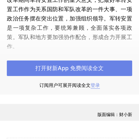
置工作作为关系国防和军队改革的一件大事、一项
政治任务摆在突出位置，加强组织领导。军转安置
是一项复杂工作，要统筹兼顾，全面落实各项政
策。军队和地方要加强协作配合，形成合力开展工
作。
习近平强调，军转干部是党和国家的宝贵财
打开财新App 免费阅读全文
富，是建设中国特色社会主义的重要力量。军队干
部转业地方工作，是他们人生的重大转折，要安置
订阅用户可展开阅读全文
登录
好，也要使用好，继续发挥他们的作用。要严肃安
置工作纪律，不允许以任何理由拒绝接收军转干
部，确保党中央政令畅通。
版面编辑：财小新
习近平指出，军转干部安置工作的出路在于深
化改革。要坚持为经济社会发展和军队建设服务的