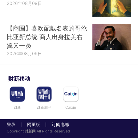
2026年08月09日
中共中央政治局委员、国务院副总理马凯对军
转安置工作进行动员部署。他指出，各地区各部门
要正确把握深化国防和军队改革期间军转安置工作
【商圈】喜欢配戴名表的哥伦
面临的新形势、新任务，认真贯彻落实《关于做好
比亚新总统 商人出身拉美右
深化国防和军队改革期间军队转业干部安置工作的
翼又一员
通知》精神，改进完善安置办法，积极拓宽安置渠
2026年08月09日
道，创新安置工作机制，严格落实安置政策，千方
百计做好计划安置，大力促进就业创业，切实加强
财新移动
教育培训、待遇保障、随调随迁家属等相关服务，
努力把军队转业干部接收好、安置好、使用好，为
中央战略决策顺利实施提供坚强有力的保障支撑。
财新
财新周刊
Caixin
中共中央政治局委员、中央军委副主席许其
亮，中央军委委员、军委政治工作部主任张阳出席
登录
网页版
订阅电邮
|
|
Copyright 财新网 All Rights Reserved
会议。