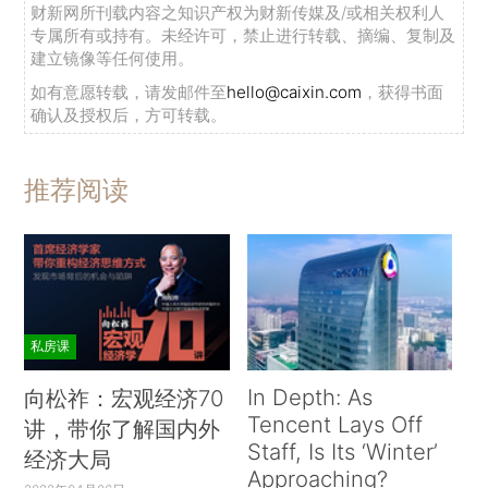
方针，贯彻妥善安置、合理使用、人尽其才、各得
财新网所刊载内容之知识产权为财新传媒及/或相关权利人
其所的原则，推进退役军官安置管理保障体制机制
专属所有或持有。未经许可，禁止进行转载、摘编、复制及
建立镜像等任何使用。
改革和政策制度创新，逐步完善服务保障体系和相
如有意愿转载，请发邮件至
hello@caixin.com
，获得书面
关政策法规。要营造支持国防和军队改革、关心爱
确认及授权后，方可转载。
护军转干部的浓厚社会氛围。要教育广大军转干部
保持和发扬人民军队优良传统，自觉服从国防和军
推荐阅读
队改革大局，听从组织安排，积极到党和人民最需
要的地方建功立业。
刘云山在会上讲话指出，做好深化国防和军队
改革期间军队转业干部安置工作，要深入贯彻习近
平总书记重要讲话精神，统一思想认识，明确工作
私房课
要求，切实把这项拥军爱军的重大工程抓紧抓好。
In Depth: As
向松祚：宏观经济70
要认真落实中央关于军队转业干部安置的政策要
Tencent Lays Off
讲，带你了解国内外
求，妥善安排计划分配军转干部，加强自主择业管
Staff, Is Its ‘Winter’
经济大局
Approaching?
理服务工作，引导广大军转干部在新的岗位再立新