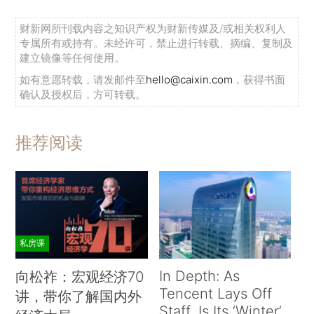
路，坚持质量第一、安全至上，强化食品安全全过
财新网所刊载内容之知识产权为财新传媒及/或相关权利人
程控制，努力实现保障群众饮食安全和促进食品产
专属所有或持有。未经许可，禁止进行转载、摘编、复制及
业发展“双赢”。
建立镜像等任何使用。
如有意愿转载，请发邮件至
hello@caixin.com
，获得书面
检查期间，张德江听取了内蒙古自治区贯彻实
确认及授权后，方可转载。
施食品安全法工作情况汇报，在巴彦淖尔主持召开
座谈会。他指出，新修订的食品安全法为建设食品
推荐阅读
安全治理体系提供了法律依据和法律保障。要广泛
宣传食品安全法，增强全社会食品安全意识和法治
意识，推动法律正确有效实施，督促各有关方面全
面加强和改进食品安全工作，确保人民群众吃得安
全、吃得放心、吃得健康。要加快完善统一权威的
私房课
食品安全监管体制，厘清监管职责，整合监管力
In Depth: As
量，强化部门协作，不断提高监管效能。要严格落
向松祚：宏观经济70
Tencent Lays Off
讲，带你了解国内外
实食品生产经营者的主体责任、政府及其职能部门
Staff, Is Its ‘Winter’