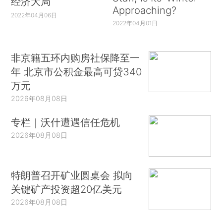
经济大局
的监管责任，抓好基础性工作，加强对食品源头、
Approaching?
2022年04月06日
特殊食品、重点场所的监督，严肃查处食品安全违
2022年04月01日
法犯罪行为。要依法推进食品安全社会共治，加强
食品行业自我约束，发挥群众监督、社会监督、舆
非京籍五环内购房社保降至一
论监督作用，推动全社会依法参与食品安全治理工
年 北京市公积金最高可贷340
作。
万元
2026年08月08日
张德江还前往内蒙古自治区人大常委会机关，
看望了机关干部职工。（完）
专栏｜沃什遭遇信任危机
2026年08月08日
特朗普召开矿业圆桌会 拟向
关键矿产投资超20亿美元
2026年08月08日