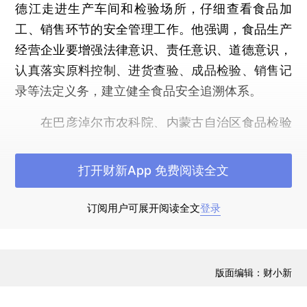
德江走进生产车间和检验场所，仔细查看食品加
工、销售环节的安全管理工作。他强调，食品生产
经营企业要增强法律意识、责任意识、道德意识，
认真落实原料控制、进货查验、成品检验、销售记
录等法定义务，建立健全食品安全追溯体系。
在巴彦淖尔市农科院、内蒙古自治区食品检验
检测中心，张德江详细询问食品抽检、送检、报
告、跟踪和机构建设等情况。他指出，要加强检
打开财新App 免费阅读全文
验、检测、检疫等工作，健全工作流程，规范工作
程序，优化资源配置和运用，提高食品安全工作科
订阅用户可展开阅读全文
登录
学化水平。
张德江十分关心乳制品行业发展，先后到饲草
版面编辑：财小新
种植、奶牛养殖、乳制品生产等企业开展检查。他
强调，要结合奶业发展实际，走优质安全发展道