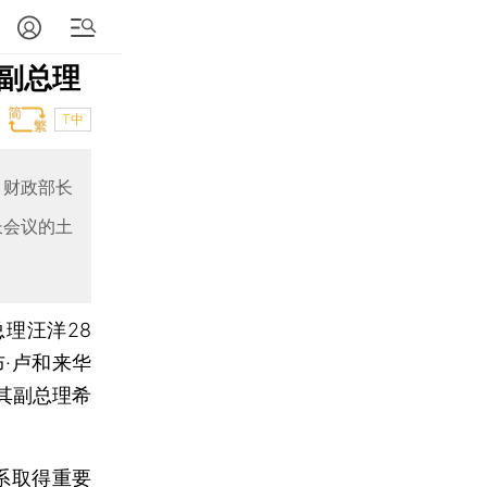
副总理
T中
、财政部长
长会议的土
理汪洋28
·卢和来华
其副总理希
系取得重要