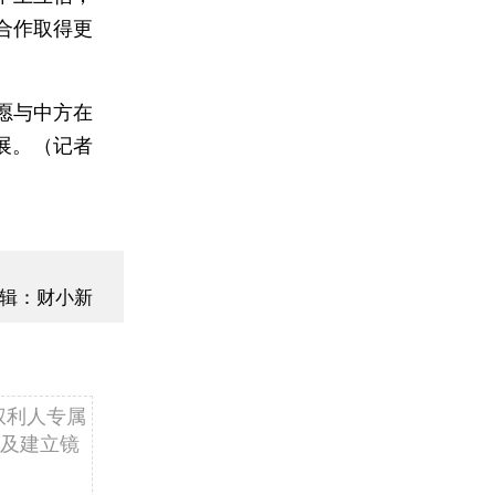
合作取得更
愿与中方在
展。（记者
辑：财小新
权利人专属
及建立镜