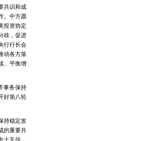
要共识和成
作。中方愿
美投资协定
分歧，促进
央行行长会
推动各方落
续、平衡增
济事务保持
开好第八轮
保持稳定发
成的重要共
中土互信，