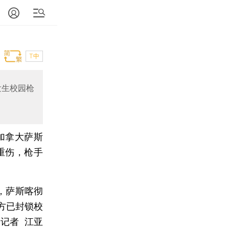
T中
发生校园枪
加拿大萨斯
重伤，枪手
，萨斯喀彻
方已封锁校
记者 江亚