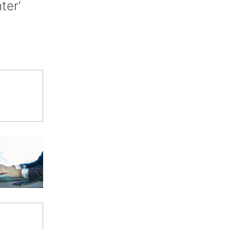
nter’