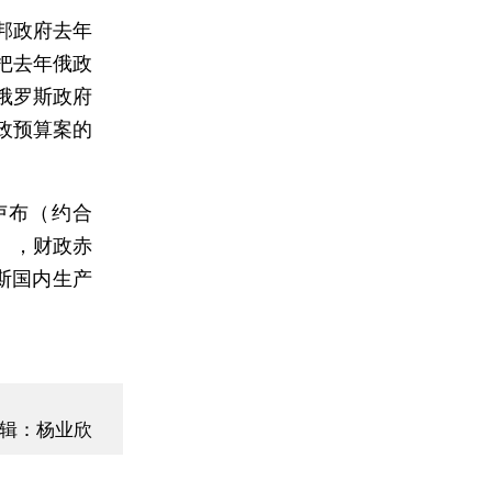
邦政府去年
把去年俄政
俄罗斯政府
政预算案的
卢布（约合
元），财政赤
斯国内生产
辑：杨业欣