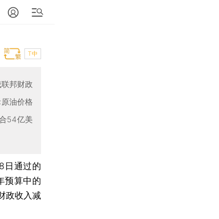
T中
俄联邦财政
际原油价格
合54亿美
8日通过的
年预算中的
财政收入减