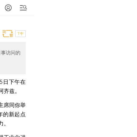
T中
国事访问的
5日下午在
阿齐兹。
主席同你举
年的新起点
力。