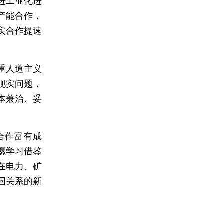
进工业化进
产能合作，
实合作提速
重人道主义
现实问题，
本兼治、妥
合作富有成
愿学习借鉴
在电力、矿
国关系的新