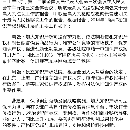
日上午9时，第十二届全国人民代表大会第三次会议在人民大
会堂举行第三次全体会议，听取最高人民法院院长周强关于最
高人民法院工作的报告，听取最高人民检察院检察长曹建明关
于最高人民检察院工作的报告。根据报告，2014年“两高”在知
识产权领域开展的主要工作如下：
周强：加大知识产权司法保护力度。依法制裁侵犯知识产
权和制售假冒伪劣商品行为，维护公平竞争的市场秩序，保护
知识产权，促进创新驱动发展。各级法院审结一审知识产权案
件11万件，同比上升10%。审结奇虎与腾讯公司涉不正当竞争
案和垄断案，促进规范互联网领域竞争秩序。
周强：设立知识产权法院。根据全国人大常委会的决定，
在北京、上海、广州设立知识产权法院，审理知识产权民事和
行政案件，落实国家知识产权战略，发挥司法保护知识产权的
重要作用。
曹建明：保障创新驱动发展战略实施。加大知识产权司法
保护力度，与有关部门共建打击侵权假冒信息平台，坚决打击
侵权行为，起诉侵犯商标权、专利权、著作权和商业秘密等犯
罪9427人，同比上升7.1%。妥善办理科研活动和成果转化中
的案件，严格区分罪与非罪界限，支持和保护科技创新。