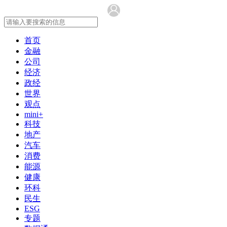
首页
金融
公司
经济
政经
世界
观点
mini+
科技
地产
汽车
消费
能源
健康
环科
民生
ESG
专题