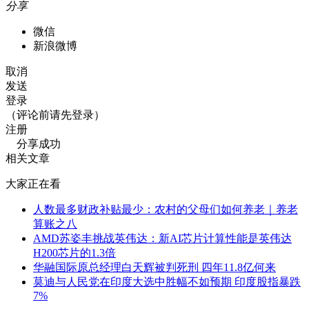
分享
微信
新浪微博
取消
发送
登录
（评论前请先登录）
注册
分享成功
相关文章
大家正在看
人数最多财政补贴最少：农村的父母们如何养老｜养老
算账之八
AMD苏姿丰挑战英伟达：新AI芯片计算性能是英伟达
H200芯片的1.3倍
华融国际原总经理白天辉被判死刑 四年11.8亿何来
莫迪与人民党在印度大选中胜幅不如预期 印度股指暴跌
7%