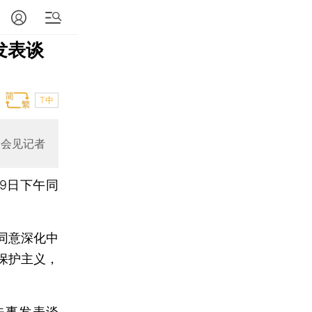
发表谈
T中
同会见记者
9日下午同
同意深化中
保护主义，
失事发表谈