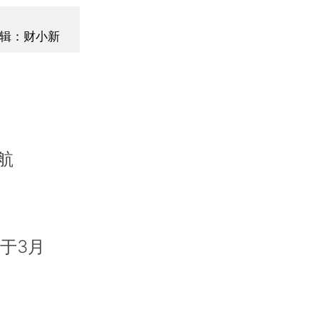
辑：财小新
航
于3月