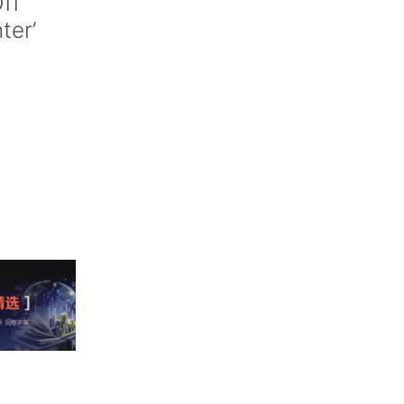
ff
nter’