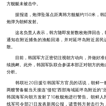
方舰艇未被击中。
据报道，炮弹坠落点距离韩方舰艇约150米，韩
炮弹为朝鲜发射。
这名负责人表示，韩方随即发射数枚炮弹回击，
通知在附近捕鱼的渔船回港，并对延坪岛附近居民
散。
目前，韩国军方正密切注视朝方动向，并做好准
续挑衅。此外，韩国军队联合参谋本部正对朝方的炮
分析。
韩联社20日援引韩国军方官员的话说，朝鲜一
两艘警备艇当天接连“侵犯”西部海域延坪岛附近的“北
韩国海军向朝方发射了10枚舰炮进行警告。朝鲜人
线军司令部21日发表新闻公报，谴责韩方射击行为