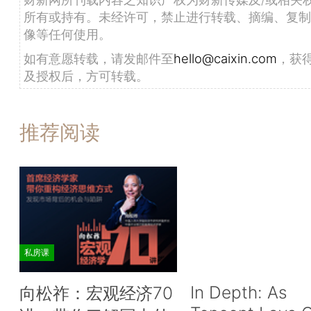
所有或持有。未经许可，禁止进行转载、摘编、复制
像等任何使用。
如有意愿转载，请发邮件至
hello@caixin.com
，获
及授权后，方可转载。
推荐阅读
私房课
In Depth: As
向松祚：宏观经济70