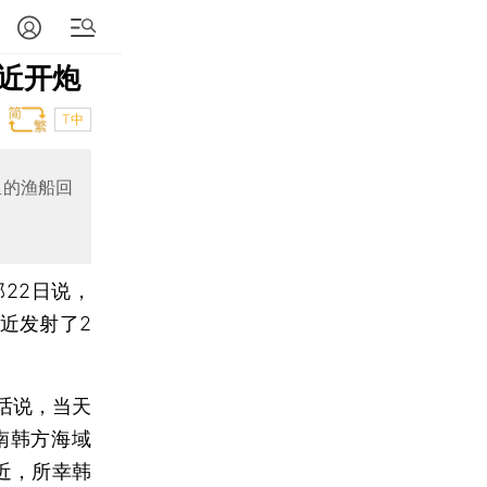
近开炮
T中
鱼的渔船回
22日说，
近发射了2
话说，当天
南韩方海域
近，所幸韩