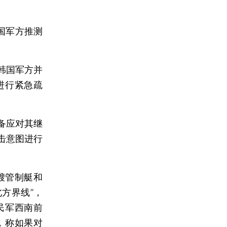
国军方推测
韩国军方并
进行紧急疏
备应对其继
击意图进行
艘管制艇和
方界线”，
民军西南前
，称如果对