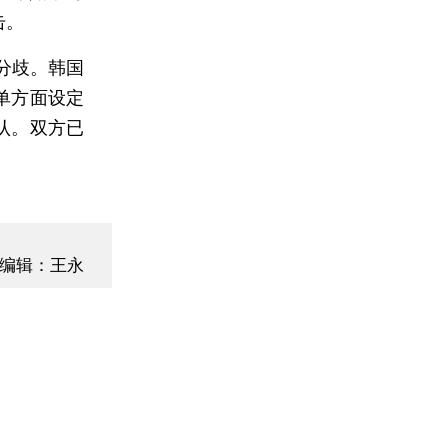
击。
分歧。韩国
单方面设定
认。双方已
编辑：王永