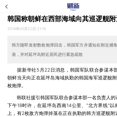
韩国称朝鲜在西部海域向其巡逻舰附
2014年05月22日 21:19
韩方随即发射数枚炮弹回击，韩国军方并通知在附近捕
港，并对延坪岛附近居民进行紧急疏散
据新华社5月22日消息，韩国军队联合参谋本部
朝鲜当天向正在延坪岛海域执勤的韩国海军巡逻舰附
枚炮弹。
韩联社援引韩国军队联合参谋本部一名负责人的
下午18时许，在延坪岛西南14公里、“北方界线”以
上，有2枚敌方炮弹掉落在正在执勤的韩方巡逻舰附