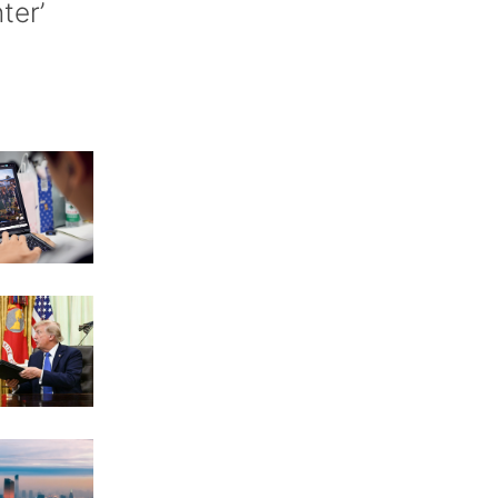
nter’