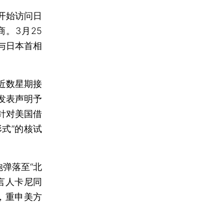
开始访问日
。3月25
与日本首相
近数星期接
发表声明予
针对美国借
式”的核试
弹落至“北
言人卡尼同
，重申美方