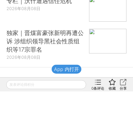
专栏｜沃什遭遇信任危机
2026年08月08日
独家｜晋煤富豪张新明再遭公
诉 涉组织领导黑社会性质组
织等17宗罪名
2026年08月08日
App 内打开
财新移动
发表评论得积分
0
条评论
收藏
分享
财新
财新周刊
Caixin
登录
网页版
订阅电邮
|
|
Copyright 财新网 All Rights Reserved