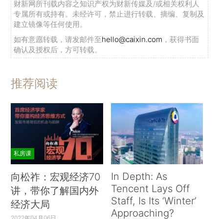
财新网所刊载内容之知识产权为财新传媒及/或相关权利人
专属所有或持有。未经许可，禁止进行转载、摘编、复制及
建立镜像等任何使用。
如有意愿转载，请发邮件至
hello@caixin.com
，获得书面
确认及授权后，方可转载。
推荐阅读
私房课
In Depth: As
向松祚：宏观经济70
Tencent Lays Off
讲，带你了解国内外
Staff, Is Its ‘Winter’
经济大局
Approaching?
2022年04月06日