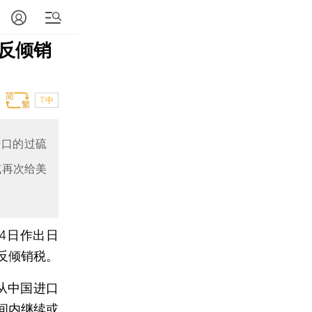
反倾销
T中
进口的过硫
或再次给美
4日作出日
反倾销税。
从中国进口
间内继续或