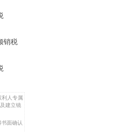
税
倾销税
税
权利人专属
及建立镜
得书面确认