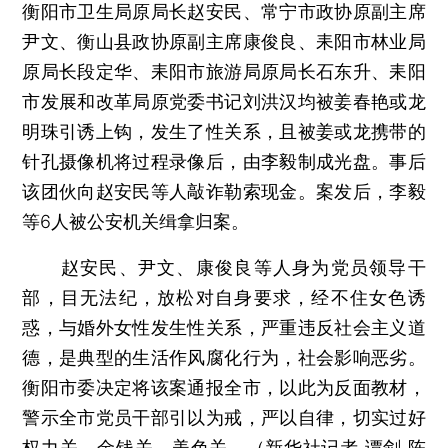
衡阳市卫生局原局长赵安民、常宁市政协原副主席
尹文、衡山县政协原副主席康俊良、耒阳市林业局
原局长段定华、耒阳市旅游局原局长石东升、耒阳
市发展和改革局原党委书记刘洪汉均被姜春艳或龙
明珠引诱上钩，发生了性关系，且被姜或龙携带的
针孔摄像机将过程录像后，由李毅制成光盘。事后
该团伙向赵安民等人敲诈勒索现金。案发后，李毅
等6人被公安机关缉拿归案。
赵安民、尹文、康俊良等人身为党员领导干
部，目无法纪，放松对自身要求，经不住女色诱
惑，与婚外女性发生性关系，严重违反社会主义道
德，是典型的生活作风腐化行为，社会影响恶劣。
衡阳市委决定将该案通报全市，以此为反面教材，
警示全市党员干部引以为戒，严以自律，切实过好
权力关、金钱关、美色关。（新华社记者 谭剑 陈