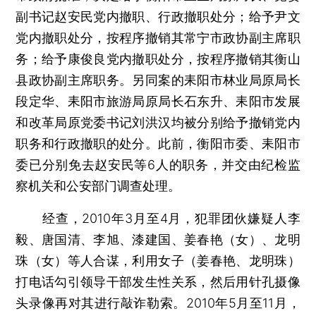
副书记赵安民党内撤职、行政撤职处分；给予尹文
党内撤职处分，按程序撤销其常宁市政协副主席职
务；给予康俊良党内撤职处分，按程序撤销其衡山
县政协副主席职务。另同案的耒阳市林业局原局长
段定华、耒阳市旅游局原局长石东升、耒阳市发展
和改革局原党委书记刘洪汉均被分别给予撤销党内
职务和行政撤职的处分。此前，衡阳市委、耒阳市
委已分别免去赵安民等6人的职务，并交由纪检监
察机关和公安部门调查处理。
经查，2010年3月至4月，犯罪团伙嫌疑人李
毅、唐国清、李旭、漆建国、姜春艳（女）、龙明
珠（女）等人合谋，利用女子（姜春艳、龙明珠）
打电话勾引领导干部发生性关系，然后用针孔摄像
头录像再对其进行敲诈勒索。2010年5月至11月，