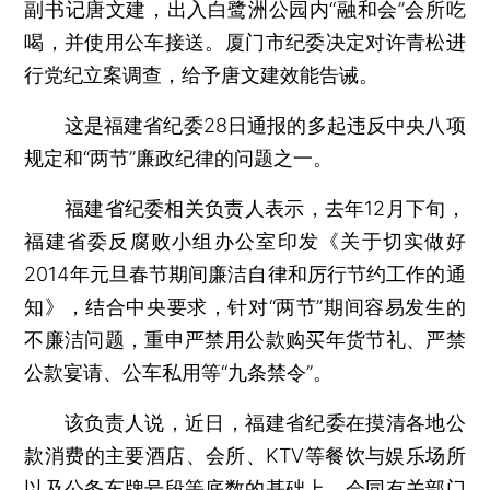
副书记唐文建，出入白鹭洲公园内“融和会”会所吃
喝，并使用公车接送。厦门市纪委决定对许青松进
行党纪立案调查，给予唐文建效能告诫。
这是福建省纪委28日通报的多起违反中央八项
规定和“两节”廉政纪律的问题之一。
福建省纪委相关负责人表示，去年12月下旬，
福建省委反腐败小组办公室印发《关于切实做好
2014年元旦春节期间廉洁自律和厉行节约工作的通
知》，结合中央要求，针对“两节”期间容易发生的
不廉洁问题，重申严禁用公款购买年货节礼、严禁
公款宴请、公车私用等“九条禁令”。
该负责人说，近日，福建省纪委在摸清各地公
款消费的主要酒店、会所、KTV等餐饮与娱乐场所
以及公务车牌号段等底数的基础上，会同有关部门