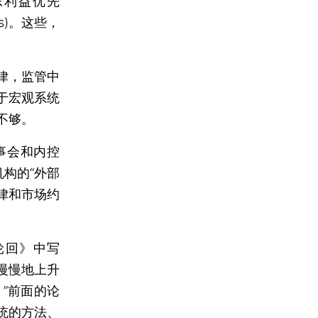
股东利益优先
fits)。这些，
律，监管中
于宏观系统
不够。
事会和内控
构的“外部
律和市场约
。
回》中写
慢慢地上升
。”前面的论
统的方法、