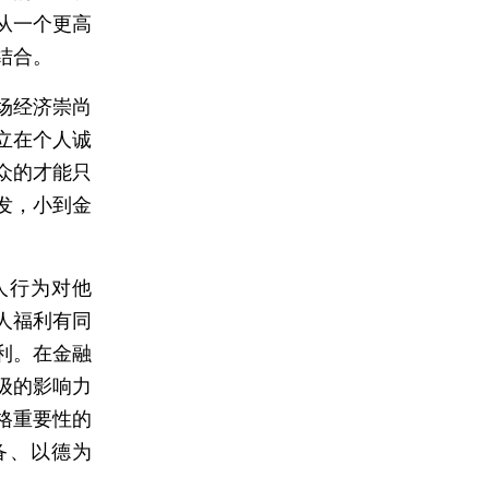
从一个更高
结合。
场经济崇尚
立在个人诚
众的才能只
发，小到金
人行为对他
人福利有同
利。在金融
级的影响力
格重要性的
备、以德为