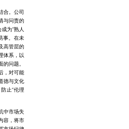
结合。公司
情与问责的
成为“熟人
易事。在未
及高管层的
理体系，以
面的问题。
后，对可能
道德与文化
防止“伦理
机中市场失
内容，将市
挥市场纪律