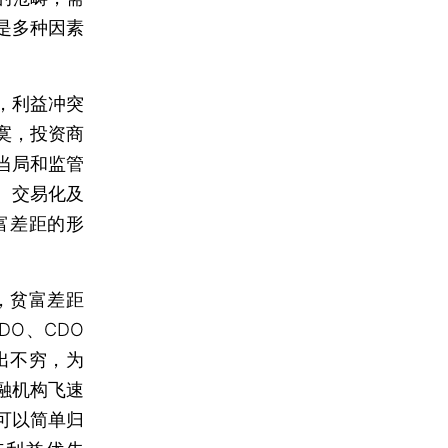
是多种因素
，利益冲突
寞，投资商
当局和监管
、交易化及
富差距的形
，贫富差距
O、CDO
出不穷，为
融机构飞速
可以简单归