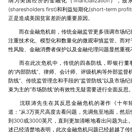
纳为美国经济的金融化（financialization），
(sharesholders first)和利益短期化(short-term pro
正是造成美国贫富差距的重要原因。
而在金融危机前，传统金融监管更多强调市场纪
注重技术化、模型化和数量化的微观审慎监管。而对
性风险、金融消费者保护以及金融伦理问题显然重视
而在此次危机中，传统的四条防线，即银行董
的“内部防线”、律师、会计师、评级机构等外部监督机
防线”、传统监管理念和手段的“监管防线”以及市场纪
束为主的“市场防线”的有效性无疑需要进行全面反思
沈联涛先生在其反思金融危机的著作《十年轮
道：“从3万英尺高度去看问题，先调焦至地面，然后
到300或3000英尺，直到更加清晰地看出问题为止
述已经清楚地表明，此次金融危机问题已经超越了传