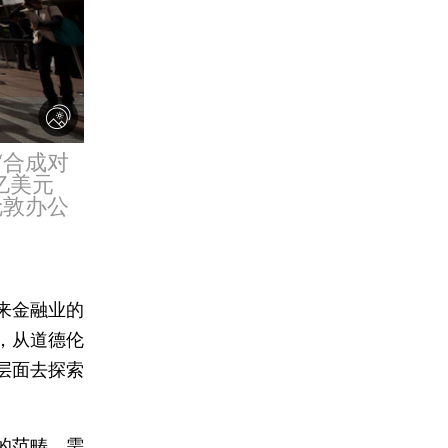
“合成对
亿美元
伦敦办公
来金融业的
，从道德伦
层面去探索
的范畴，需