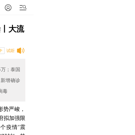
染丨大流
试听
中
5万；泰国
天新增确诊
病毒
形势严峻，
府拟加强限
个疫情“震