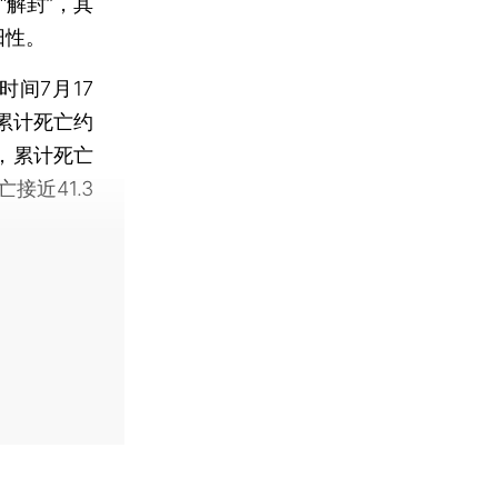
解封”，其
阳性。
间7月17
累计死亡约
例，累计死亡
接近41.3