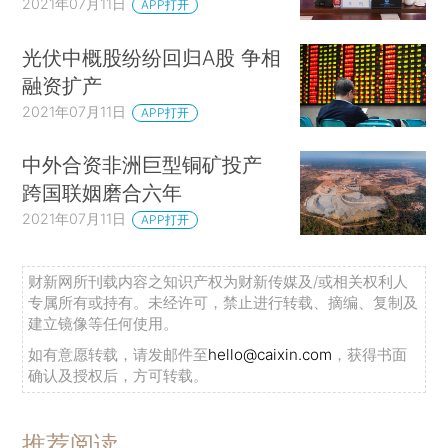
2021年07月11日
APP打开
光伏中概股纷纷回归A股 争相
融资扩产
2021年07月11日
APP打开
中外合资非洲巨型铜矿投产
跨国联姻磨合六年
2021年07月11日
APP打开
财新网所刊载内容之知识产权为财新传媒及/或相关权利人
专属所有或持有。未经许可，禁止进行转载、摘编、复制及
建立镜像等任何使用。
如有意愿转载，请发邮件至
hello@caixin.com
，获得书面
确认及授权后，方可转载。
推荐阅读