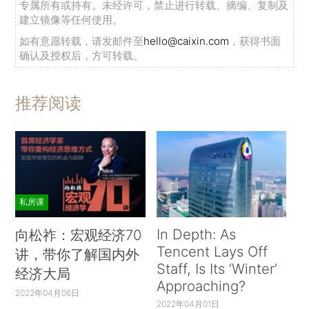
专属所有或持有。未经许可，禁止进行转载、摘编、复制及
建立镜像等任何使用。
如有意愿转载，请发邮件至
hello@caixin.com
，获得书面
确认及授权后，方可转载。
推荐阅读
私房课
In Depth: As
向松祚：宏观经济70
Tencent Lays Off
讲，带你了解国内外
Staff, Is Its ‘Winter’
经济大局
Approaching?
2022年04月06日
2022年04月01日