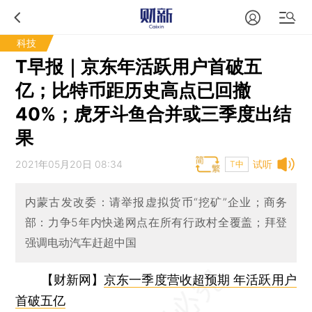
科技
T早报｜京东年活跃用户首破五
亿；比特币距历史高点已回撤
40%；虎牙斗鱼合并或三季度出结
果
2021年05月20日 08:34
试听
T中
内蒙古发改委：请举报虚拟货币“挖矿”企业；商务
部：力争5年内快递网点在所有行政村全覆盖；拜登
强调电动汽车赶超中国
【财新网】
京东一季度营收超预期 年活跃用户
首破五亿