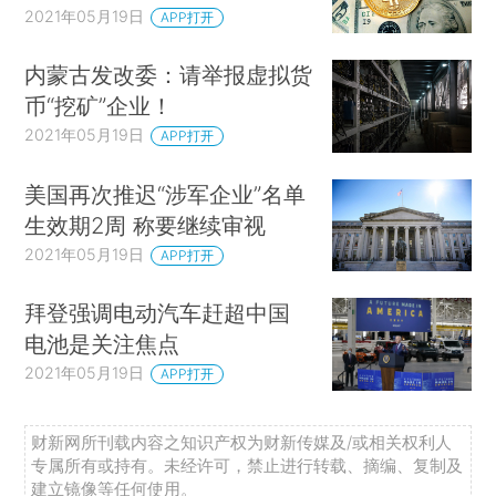
2021年05月19日
APP打开
内蒙古发改委：请举报虚拟货
币“挖矿”企业！
2021年05月19日
APP打开
美国再次推迟“涉军企业”名单
生效期2周 称要继续审视
2021年05月19日
APP打开
拜登强调电动汽车赶超中国
电池是关注焦点
2021年05月19日
APP打开
财新网所刊载内容之知识产权为财新传媒及/或相关权利人
专属所有或持有。未经许可，禁止进行转载、摘编、复制及
建立镜像等任何使用。