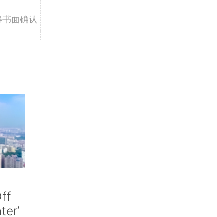
得书面确认
ff
nter’