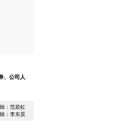
券、公司人
辑：范若虹
辑：李东昊