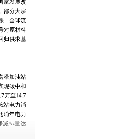
国家发展改
，部分大宗
涨、全球流
号对原材料
回归供求基
嘉泽加油站
实现碳中和
万至14.7
度该站电力消
抵消年电力
净减排量达