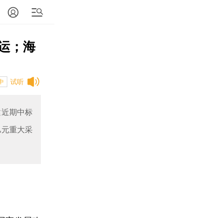
运；海
试听
中
建近期中标
亿元重大采