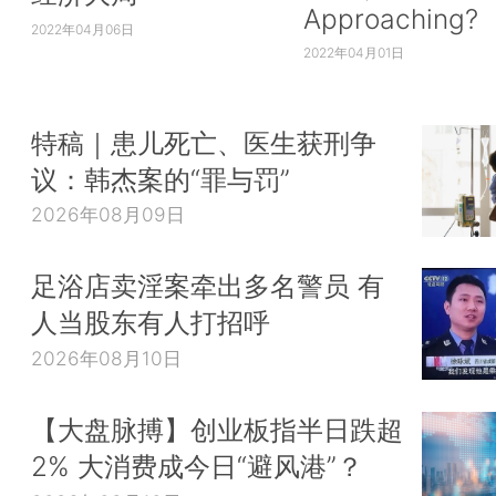
Approaching?
2022年04月06日
2022年04月01日
特稿｜患儿死亡、医生获刑争
议：韩杰案的“罪与罚”
2026年08月09日
足浴店卖淫案牵出多名警员 有
人当股东有人打招呼
2026年08月10日
【大盘脉搏】创业板指半日跌超
2% 大消费成今日“避风港”？