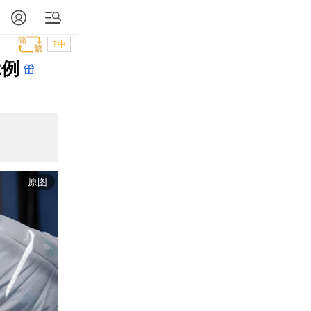
T中
2例
原图