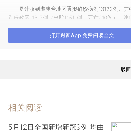
累计收到港澳台地区通报确诊病例13122例。其
别行政区11817例（出院11511例，死亡210例），
区49例（出院49例），台湾地区1256例（出院1102
例）。■
打开财新App 免费阅读全文
更多报道详见：
【专题】新冠肺炎防疫全纪录
中）
版面
相关阅读
5月12日全国新增新冠9例 均由