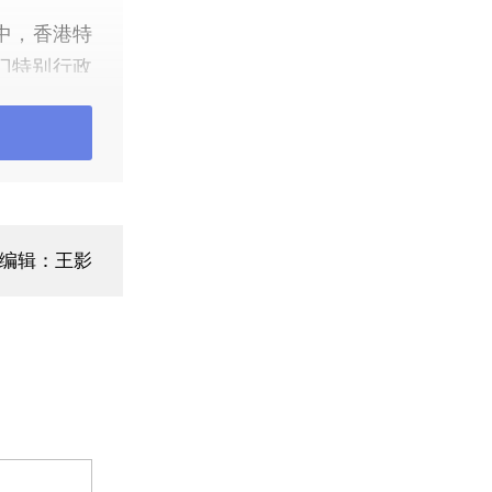
中，香港特
澳门特别行政
例，死亡12
（实时更新
编辑：王影