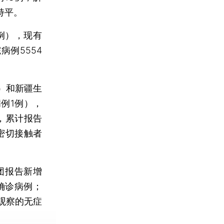
持平。
例），现有
病例5554
）和新疆生
例1例），
例，累计报告
密切接触者
团报告新增
确诊病例；
观察的无症