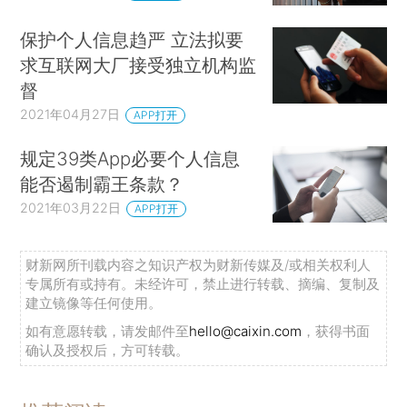
保护个人信息趋严 立法拟要
求互联网大厂接受独立机构监
督
2021年04月27日
APP打开
规定39类App必要个人信息
能否遏制霸王条款？
2021年03月22日
APP打开
财新网所刊载内容之知识产权为财新传媒及/或相关权利人
专属所有或持有。未经许可，禁止进行转载、摘编、复制及
建立镜像等任何使用。
如有意愿转载，请发邮件至
hello@caixin.com
，获得书面
确认及授权后，方可转载。