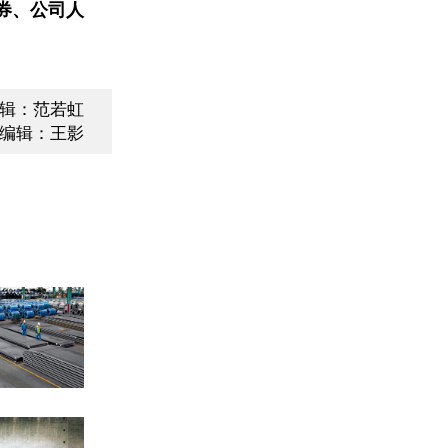
券、公司人
辑：范若虹
编辑：王影