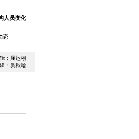
构人员变化
动态
辑：屈运栩
辑：吴秋晗