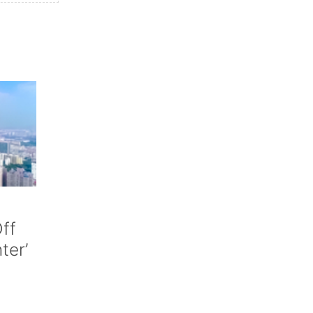
ff
nter’