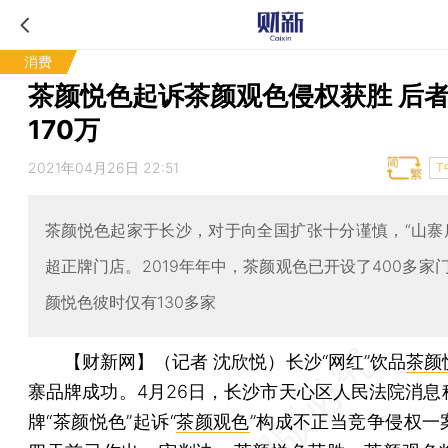
消费
茶颜悦色起诉茶颜观色侵权获胜 后
170万
2021年04月26日 22:51
T
茶颜悦色起家于长沙，对于向全国扩张十分谨慎，“山寨
超正牌门店。2019年年中，茶颜观色已开设了400多家
颜悦色彼时仅有130多家
【财新网】（记者 沈欣悦）
长沙“网红”饮品
茶颜
寨品牌成功。4月26日，长沙市天心区人民法院消息
牌“茶颜悦色”起诉“
茶颜观色
”构成不正当竞争侵权一