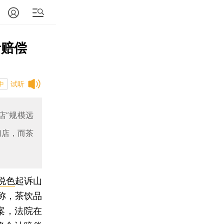
者赔偿
试听
中
店”规模远
门店，而茶
悦色
起诉山
称，茶饮品
案，法院在