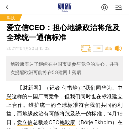
科技
爱立信CEO：担心地缘政治将危及
全球统一通信标准
2021年04月20日 15:02
试听
T中
鲍毅康表达了继续在中国市场参与竞争的决心，并再
次提醒欧洲可能将在5G建网上落后
【财新网】（记者 何书静）
“我们同
华为
、
中
兴
这样的中国厂商竞争，但我们同时也在标准建立
上合作。维护统一的全球标准符合我们共同的利
益，而地缘政治有可能将危及统一的标准，”4月19
日，
爱立信
总裁兼CEO
鲍毅康
（Börje Ekholm）在