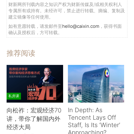
财新网所刊载内容之知识产权为财新传媒及/或相关权利人
专属所有或持有。未经许可，禁止进行转载、摘编、复制及
建立镜像等任何使用。
如有意愿转载，请发邮件至
hello@caixin.com
，获得书面
确认及授权后，方可转载。
推荐阅读
私房课
In Depth: As
向松祚：宏观经济70
Tencent Lays Off
讲，带你了解国内外
Staff, Is Its ‘Winter’
经济大局
Approaching?