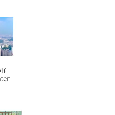
ff
nter’