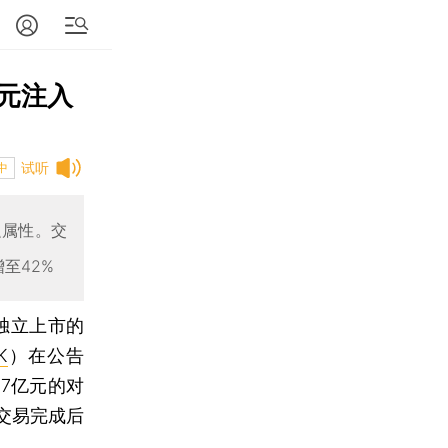
亿元注入
试听
中
融属性。交
至42%
独立上市的
K
）在公告
57亿元的对
交易完成后