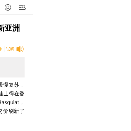
新亚洲
试听
中
缓慢复苏，
佳士得在香
squiat，
成交价刷新了