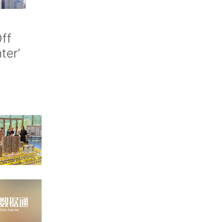
ff
nter’