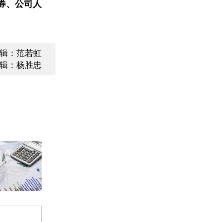
券、公司人
辑：范若虹
辑：杨胜忠