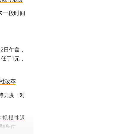
来一段时间
22日午盘，
价低于1元，
信社改革
持力度；对
生规模性返
业翻身仗