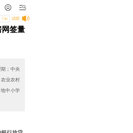
试听
T中
房网签量
理期；中央
；农业农村
多地中小学
响银行放贷