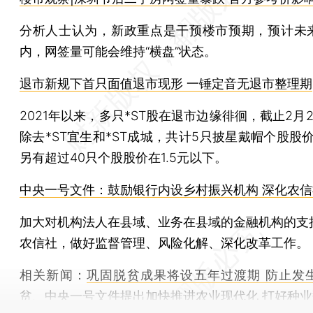
分析人士认为，新政重点是干预楼市预期，预计未
内，网签量可能会维持“横盘”状态。
退市新规下首只面值退市现形 一锤定音无退市整理期
2021年以来，多只*ST股在退市边缘徘徊，截止2月
除去*ST宜生和*ST成城，共计5只披星戴帽个股股
另有超过40只个股股价在1.5元以下。
中央一号文件：鼓励银行内设乡村振兴机构 深化农
加大对机构法人在县域、业务在县域的金融机构的支
农信社，做好监督管理、风险化解、深化改革工作。
相关新闻：
巩固脱贫成果将设五年过渡期 防止发
贫
、
中央一号文件提出加快推进农业现代化 打好种