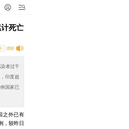
累计死亡
试听
中
感染者过千
首，印度超
千例国家已
中国之外已有
6例，较昨日