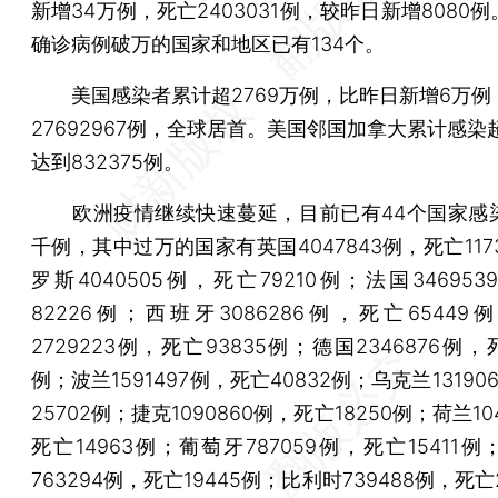
新增34万例，死亡2403031例，较昨日新增8080
确诊病例破万的国家和地区已有134个。
美国感染者累计超2769万例，比昨日新增6万例
27692967例，全球居首。美国邻国加拿大累计感染
达到832375例。
欧洲疫情继续快速蔓延，目前已有44个国家感
千例，其中过万的国家有英国4047843例，死亡117
罗斯4040505例，死亡79210例；法国34695
82226例；西班牙3086286例，死亡6544
2729223例，死亡93835例；德国2346876例，死
例；波兰1591497例，死亡40832例；乌克兰13190
25702例；捷克1090860例，死亡18250例；荷兰10
死亡14963例；葡萄牙787059例，死亡15411
763294例，死亡19445例；比利时739488例，死亡