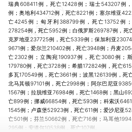
瑞典608411例，死亡12428例；瑞士543207例，
例；奥地利434712例，死亡8221例；塞尔维亚422
亡4245例；匈牙利388799例，死亡13752
278254例，死亡5952例；白俄罗斯269787例，死亡
克罗地亚237725例，死亡5339例；保加利亚2307
9671例；爱尔兰210402例，死亡3948例；丹麦205
亡2302例；立陶宛190937例，死亡3080例
179780例，死亡3728例；希腊172824例，死亡61
多瓦170549例，死亡3661例；波黑126139例，死亡
北马其顿97101例，死亡2998例；阿尔巴尼亚938
1567例；拉脱维亚76984例，死亡1468例；黑山69
亡899例；挪威66854例，死亡593例；科索沃646
1545例；卢森堡52923例，死亡611例；爱沙尼亚52
亡501例；芬兰50662例，死亡716例；马耳他199
295例；安道尔10538例，死亡107例。