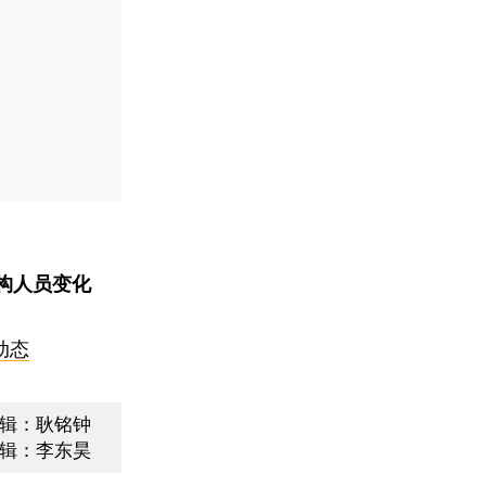
构人员变化
动态
辑：耿铭钟
辑：李东昊