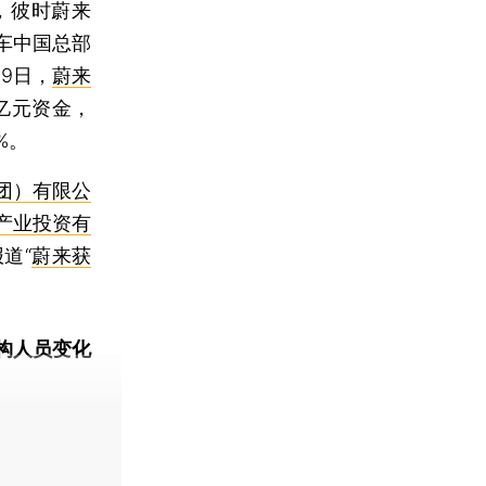
，彼时蔚来
车中国总部
9日，
蔚来
6亿元资金，
%。
团）有限公
产业投资有
道“
蔚来获
构人员变化
动态