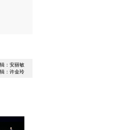
辑：安丽敏
辑：许金玲