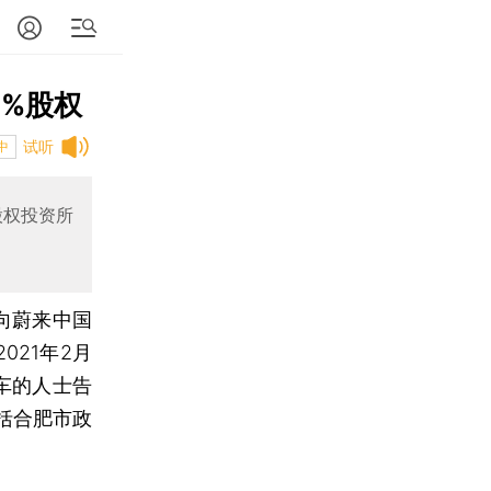
5%股权
试听
中
股权投资所
向蔚来中国
021年2月
车的人士告
括合肥市政