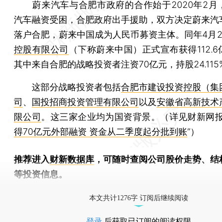
蔚来汽车与合肥市政府的合作始于2020年2月
汽车融资受困，合肥政府出手援助，双方决定蔚来汽
落户合肥，蔚来中国成为人民币募资主体。同年4月2
控股有限公司
（下称蔚来中国）正式宣布获得112.
其中来自合肥的战略投资者注资70亿元，持股24.115
这部分战略投资者包括
合肥市建设投资控股（集
司
、
国投招商投资管理有限公司
以及
安徽省高新技术
限公司
。这三家企业均为国资背景。（详见财新网报
得70亿元外部融资 资金从二季度起分批到账
”）
推荐进入
财新数据库
，可随时查阅公司股价走势、结
等投资信息。
财新机器人产业指数(RII)已发布，
点击了解行业
本文共计1276字 订阅后继续阅读
登录
后获取已订阅的阅读权限