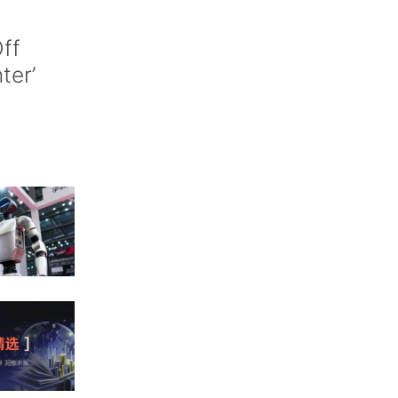
ff
nter’