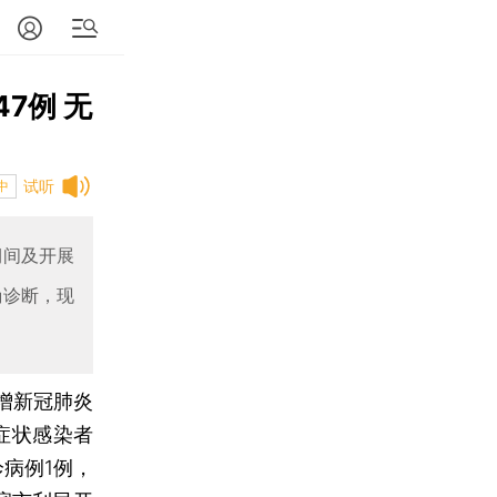
7例 无
试听
中
期间及开展
确诊断，现
新增新冠肺炎
症状感染者
病例1例，