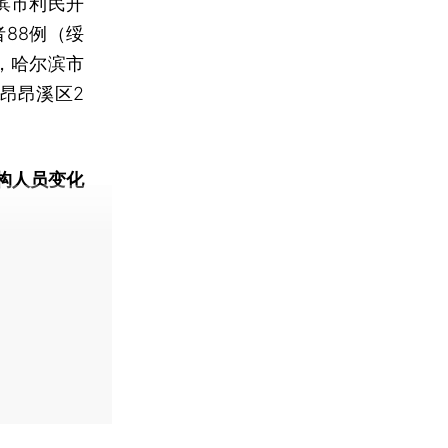
滨市利民开
88例（绥
，哈尔滨市
昂昂溪区2
构人员变化
动态