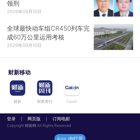
领刑
2026年08月10日
全球最快动车组CR450列车完
成60万公里运用考核
2026年08月10日
财新移动
财新
财新周刊
Caixin
登录
网页版
订阅电邮
|
|
Copyright 财新网 All Rights Reserved
App 内打开