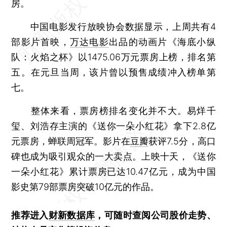
房。
中国电影发行放映协会数据显示，上周共有4
部影片首映，
万达电影
出品的动画片《海底小纵
队：火焰之杯》以1475.06万元票房上榜，排名第
五。在元旦当周，该片曾以预售成绩冲入榜单第
七。
整体来看，票房榜排名变化并不大。易烊千
玺、刘浩存主演的《送你一朵小红花》拿下2.8亿
元票房，蝉联周冠军。影片在
豆瓣
获评7.5分，高口
碑也成为吸引观众的一大卖点。上映十天，《送你
一朵小红花》累计票房已达10.47亿元，成为中国
影史第79部票房突破10亿元的作品。
推荐进入
财新数据库
，可随时查阅公司股价走势、