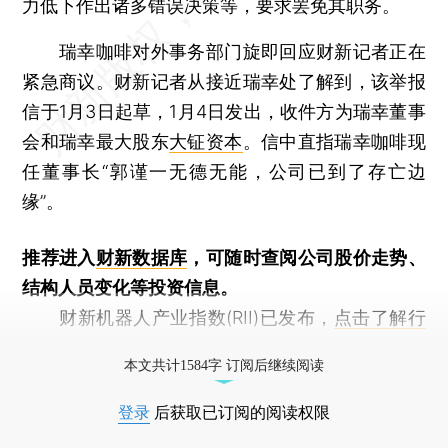
力低下作出诸多错误决策等，要求罢免其职务。
瑞幸咖啡对外事务部门旋即回应财新记者正在
紧急商议。财新记者从接近瑞幸处了解到，该举报
信于1月3日起草，1月4日发出，收件方为瑞幸董事
会和瑞幸最大股东
大钲资本
。信中直指瑞幸咖啡现
任董事长“郭谨一无德无能，公司已到了存亡边
缘”。
推荐进入
财新数据库
，可随时查阅公司股价走势、
结构人员变化等投资信息。
财新机器人产业指数(RII)已发布，
点击了解行
业动态
本文共计1584字 订阅后继续阅读
登录
后获取已订阅的阅读权限