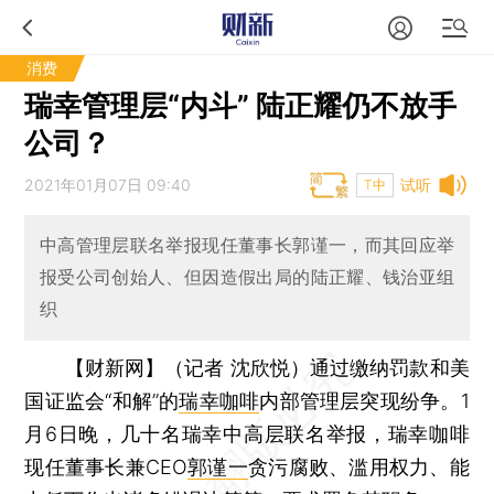
消费
瑞幸管理层“内斗” 陆正耀仍不放手
公司？
2021年01月07日 09:40
试听
T中
中高管理层联名举报现任董事长郭谨一，而其回应举
报受公司创始人、但因造假出局的陆正耀、钱治亚组
织
【财新网】（记者 沈欣悦）
通过缴纳罚款和美
国证监会“和解”的
瑞幸咖啡
内部管理层突现纷争。1
月6日晚，几十名瑞幸中高层联名举报，瑞幸咖啡
现任董事长兼CEO
郭谨一
贪污腐败、滥用权力、能