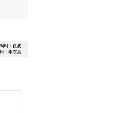
编辑：任波
辑：李东昊