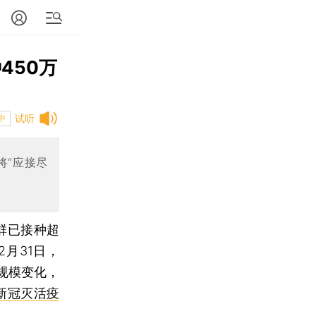
450万
试听
中
将“应接尽
群已接种超
2月31日，
规模变化，
新冠灭活疫