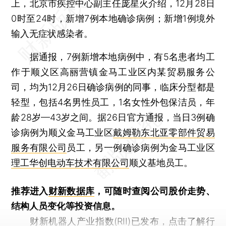
上，北京市疾控中心副主任庞星火介绍，12月28日
0时至24时，新增7例本地确诊病例；新增1例境外
输入无症状感染者。
据通报，7例新增本地病例中，有5名患者均工
作于顺义区高丽营镇金马工业区内某贸易服务公
司，均为12月26日确诊病例的同事，临床分型都是
轻型，包括4名男性员工，1名女性外包保洁员，年
龄28岁—43岁之间。据26日官方通报，当日3例确
诊病例为顺义金马工业区
戴姆勒东北亚零部件贸易
服务有限公司
员工，另一例确诊病例为金马工业区
理工华创电动车技术有限公司
顺义基地员工。
推荐进入
财新数据库
，可随时查阅公司股价走势、
结构人员变化等投资信息。
财新机器人产业指数(RII)已发布，
点击了解行